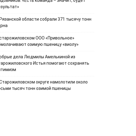
адовников: «Есть команда – значит, будет
езультат»
 Рязанской области собрали 371 тысячу тонн
ерна
 старожиловском ООО «Привольное»
бмолачивают озимую пшеницу «виолу»
обрые дела Людмилы Амелькиной из
тарожиловского Истья помогают сохранять
птимизм
 Старожиловском округе намолотили около
осьми тысяч тонн озимой пшеницы