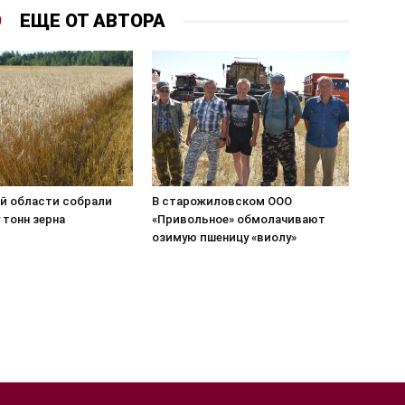
О
ЕЩЕ ОТ АВТОРА
ой области собрали
В старожиловском ООО
 тонн зерна
«Привольное» обмолачивают
озимую пшеницу «виолу»