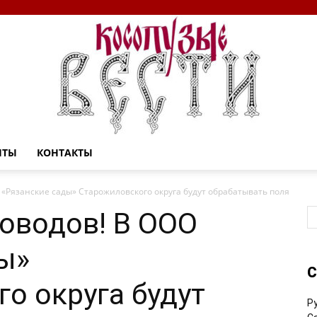
НТЫ
КОНТАКТЫ
Косопузые
«Рязанские сады» Старожиловского округа будут обрабатывать поля
оводов! В ООО
ы»
С
вести
о округа будут
Р