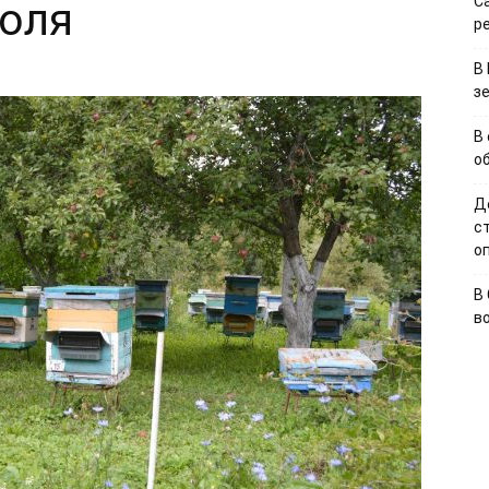
С
поля
р
В
з
В
о
Д
с
о
В
в